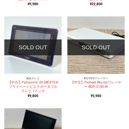
¥
9,980
¥
22,800
SOLD OUT
SOLD OUT
液晶テレビ
BD/DVDプレーヤー
【中古】Panasonic SV-ME970-K
【中古】Pioneer Blu-rayプレーヤ
プライベートビエラポータブル
ー BDP-3140-W
テレビ 7インチ
¥
9,800
¥
5,980