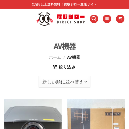
Skip
2万円以上送料無料！買取ジロー直販サイト
to
content
AV機器
ホーム
/
AV機器
絞り込み