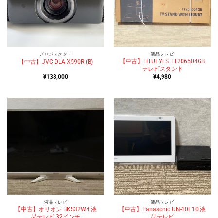
プロジェクター
液晶テレビ
【中古】FITUEYES TT206504GB
【中古】JVC DLA-X590R (B)
テレビスタンド
¥
138,000
¥
4,980
液晶テレビ
液晶テレビ
【中古】オリオン BKS32W4 液
【中古】Panasonic UN-10E10 液
晶テレビ 32インチ
晶テレビ