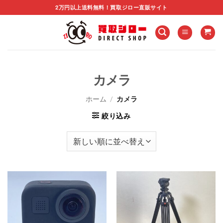
Skip
2万円以上送料無料！買取ジロー直販サイト
to
content
カメラ
ホーム
/
カメラ
絞り込み