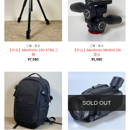
三脚・雲台
三脚・雲台
【中古】Manfrotto 290 XTRA 三
【中古】Manfrotto MH804-3W
脚
雲台
¥
7,980
¥
5,980
SOLD OUT