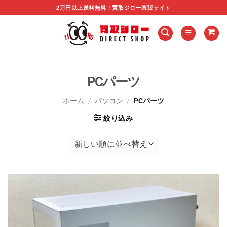
Skip
2万円以上送料無料！買取ジロー直販サイト
to
content
PCパーツ
ホーム
/
パソコン
/
PCパーツ
絞り込み