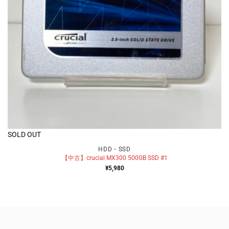
SOLD OUT
HDD・SSD
【中古】crucial MX300 500GB SSD #1
¥
5,980