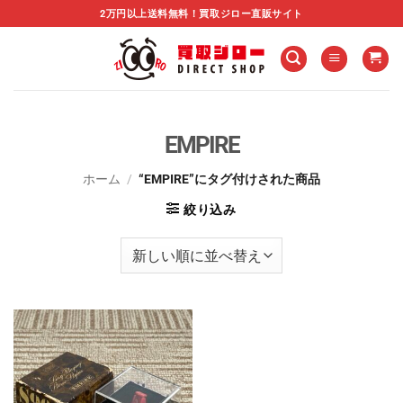
Skip
2万円以上送料無料！買取ジロー直販サイト
to
content
EMPIRE
ホーム
/
“EMPIRE”にタグ付けされた商品
絞り込み