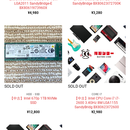
LGA2011 SandyBridge-E
SandyBridge BX80623I72700K
BX80619I73960X
¥
4,980
¥
3,280
SOLD OUT
SOLD OUT
HDD・SSD
CORE I7
【中古】Intel 670p 1TB NVMe
【中古】Intel CPU Core i7 i7-
SSD
2600 3.4GHz 8M LGA1155
SandyBridg BX80623I72600
¥
12,800
¥
2,980