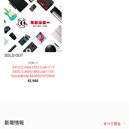
SOLD OUT
CORE I7
【中古】Intel CPU Core i7 i7-
2600 3.4GHz 8M LGA1155
SandyBridg BX80623I72600
¥
2,980
新着情報
すべて見る