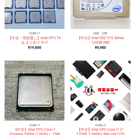
CORE I7
HDD・SSD
【中古・現状渡し】intel CPU 16
【中古】intel SSD 510 Series
点 まとめて i5 i7
120GB SSD
¥
19,800
¥
4,980
CORE I7
CORE I7
【中古】Intel CPU Core i7
【中古】intel CPU Core i7 i7-
Extreme 3960X 3.30GHｚ 15M
2700K 3.50GHz 8M LGA1155