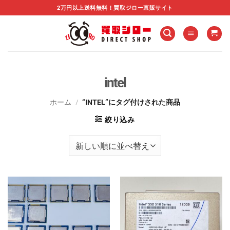
Skip
2万円以上送料無料！買取ジロー直販サイト
to
content
intel
ホーム
/
“INTEL”にタグ付けされた商品
絞り込み