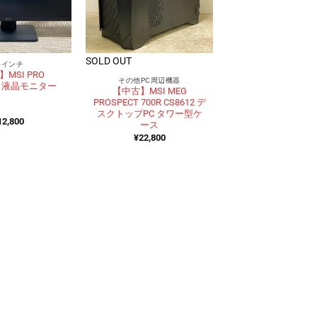
SOLD OUT
4インチ
MSI PRO
その他PC周辺機器
XP 液晶モニター
【中古】MSI MEG
PROSPECT 700R CS8612 デ
スクトップPC タワー型ケ
12,800
ース
¥
22,800