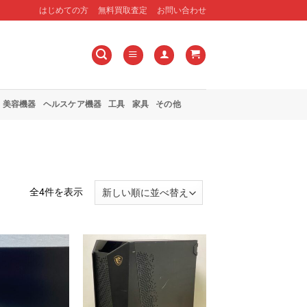
はじめての方
無料買取査定
お問い合わせ
美容機器
ヘルスケア機器
工具
家具
その他
新
全4件を表示
し
い
順