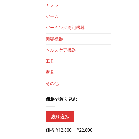
カメラ
ゲーム
ゲーミング周辺機器
美容機器
ヘルスケア機器
工具
家具
その他
価格で絞り込む
最
最
絞り込み
低
高
価
価
価格:
¥12,800
—
¥22,800
格
格