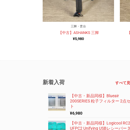
三脚・雲台
【中古】ASHANKS 三脚
【
¥
5,980
新着入荷
すべて
【中古・新品同様】Blueair
200SERIES 粒子フィルター 2点
ト
¥
6,980
【中古・新品同様】Logicool RC2
UFPC2 Unifying USBレシーバー