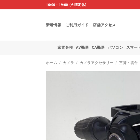
Skip
10:00 - 19:00 (火曜定休)
to
content
新着情報
ご利用ガイド
店舗アクセス
家電各種
AV機器
OA機器
パソコン
スマー
ホーム
/
カメラ
/
カメラアクセサリー
/
三脚・雲台