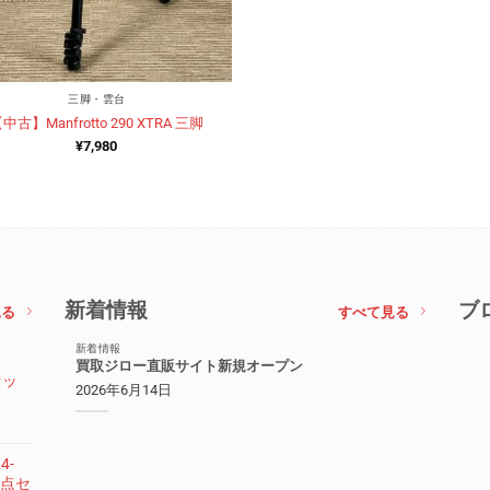
三脚・雲台
中古】Manfrotto 290 XTRA 三脚
¥
7,980
新着情報
ブ
見る
すべて見る
新着情報
買取ジロー直販サイト新規オープン
セッ
2026年6月14日
4-
 3点セ