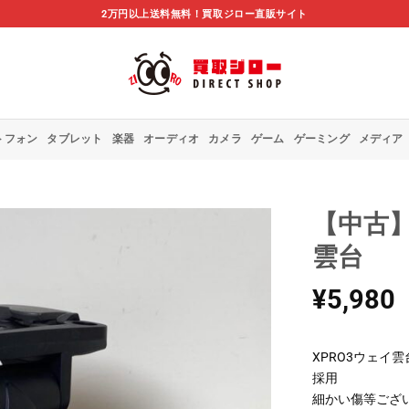
2万円以上送料無料！買取ジロー直販サイト
トフォン
タブレット
楽器
オーディオ
カメラ
ゲーム
ゲーミング
メディア
【中古】Ma
雲台
¥
5,980
XPRO3ウェイ雲
採用
細かい傷等ござ