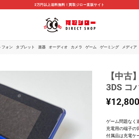
2万円以上送料無料！買取ジロー直販サイト
トフォン
タブレット
楽器
オーディオ
カメラ
ゲーム
ゲーミング
メディア
【中古】N
3DS 
¥
12,80
ゲーム問題なく
充電用の端子の
付属品は充電ケ