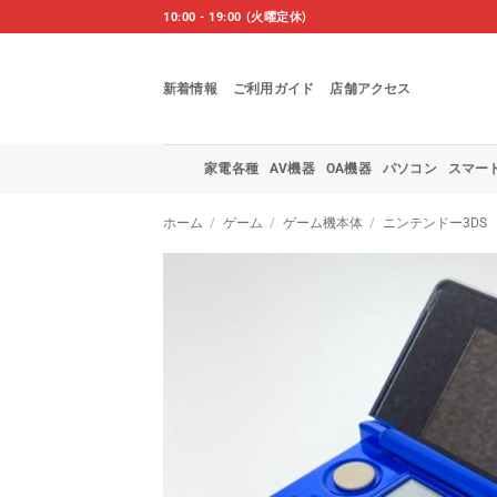
Skip
10:00 - 19:00 (火曜定休)
to
content
新着情報
ご利用ガイド
店舗アクセス
家電各種
AV機器
OA機器
パソコン
スマー
ホーム
/
ゲーム
/
ゲーム機本体
/
ニンテンドー3DS