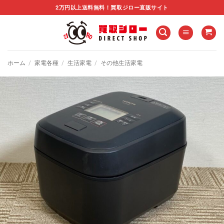
Skip
2万円以上送料無料！買取ジロー直販サイト
to
content
ホーム
/
家電各種
/
生活家電
/
その他生活家電