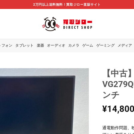
2万円以上送料無料！買取ジロー直販サイト
トフォン
タブレット
楽器
オーディオ
カメラ
ゲーム
ゲーミング
メディア
【中古】A
VG279
ンチ
¥
14,80
通電動作問題、