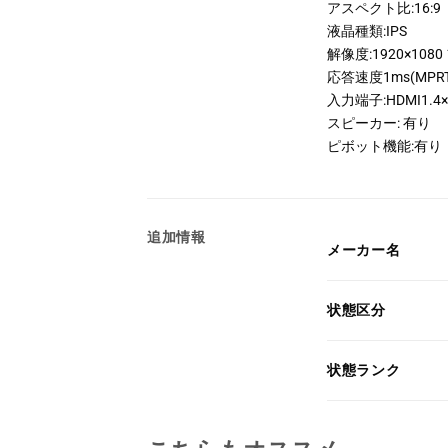
アスペクト比:16:9
液晶種類:IPS
解像度:1920×1080
応答速度1ms(MPRT
入力端子:HDMI1.4×2
スピーカー: 有り
ピボット機能:有り
追加情報
メーカー名
状態区分
状態ランク