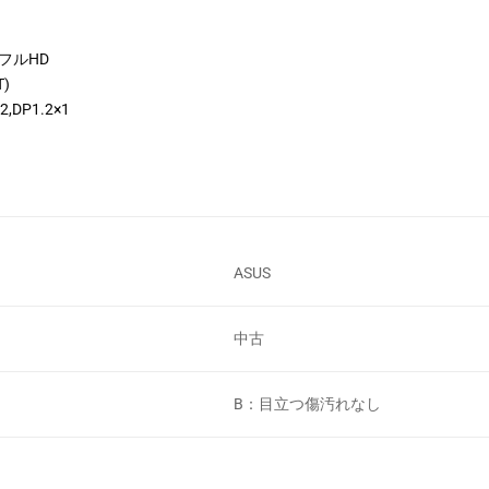
 フルHD
)
,DP1.2×1
ASUS
中古
B：目立つ傷汚れなし