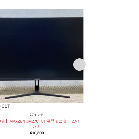
 OUT
2
【中古】ASUS MX
27インチ
¥
古】MAXZEN JM27CH01 液晶モニター 27イ
ンチ
¥
10,800