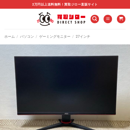
Skip
2万円以上送料無料！買取ジロー直販サイト
to
content
ホーム
/
パソコン
/
ゲーミングモニター
/
27インチ