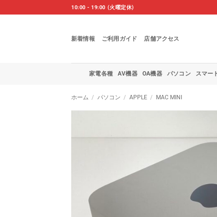
Skip
10:00 - 19:00 (火曜定休)
to
content
新着情報
ご利用ガイド
店舗アクセス
家電各種
AV機器
OA機器
パソコン
スマー
ホーム
/
パソコン
/
APPLE
/
MAC MINI