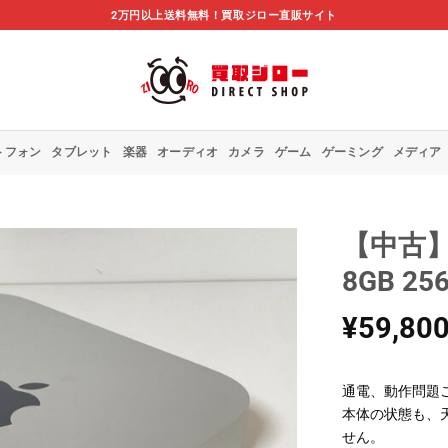
2万円以上送料無料！買取ジロー直販サイト
トフォン
タブレット
楽器
オーディオ
カメラ
ゲーム
ゲーミング
メディア
【中古】A
8GB 25
¥
59,80
通電、動作問題
本体の状態も、
せん。