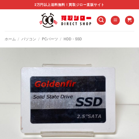
Skip
2万円以上送料無料！買取ジロー直販サイト
to
content
ホーム
/
パソコン
/
PCパーツ
/
HDD・SSD