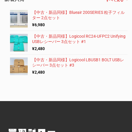
すべて見る
【中古・新品同様】Blueair 200SERIES 粒子フィル
ター 2点セット
¥
6,980
【中古・新品同様】Logicool RC24-UFPC2 Unifying
USBレシーバー 3点セット #1
¥
2,480
【中古・新品同様】Logicool LBUSB1 BOLT USBレ
シーバー 3点セット #3
¥
2,480