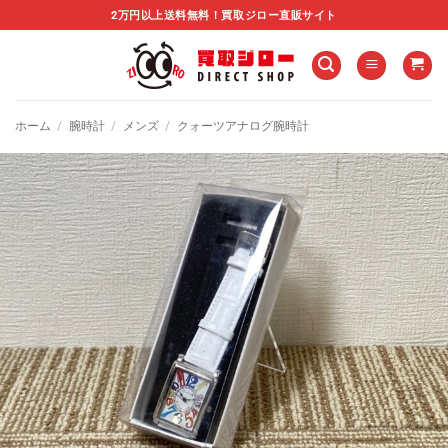
Skip
2万円以上送料無料！買取ジロー直販サイト
to
content
ホーム
/
腕時計
/
メンズ
/
クォーツアナログ腕時計