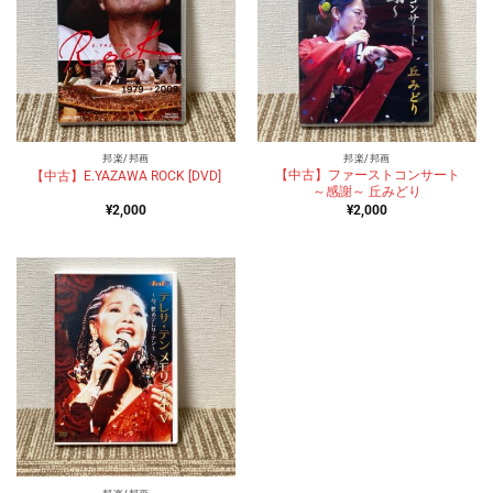
邦楽/邦画
邦楽/邦画
【中古】ファーストコンサート
【中古】E.YAZAWA ROCK [DVD]
～感謝～ 丘みどり
¥
2,000
¥
2,000