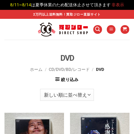
8/11~8/14
は夏季休業のため配送休止させて頂きます
非表示
Skip
2万円以上送料無料！買取ジロー直販サイト
to
content
DVD
ホーム
/
CD/DVD/BD/レコード
/
DVD
絞り込み