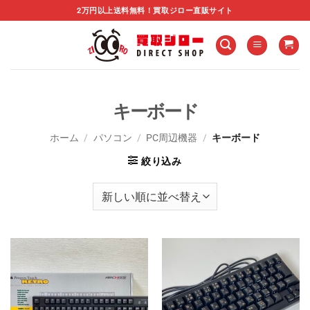
Skip
2万円以上送料無料！買取ジロー直販サイト
to
content
キーボード
ホーム
/
パソコン
/
PC周辺機器
/
キーボード
絞り込み