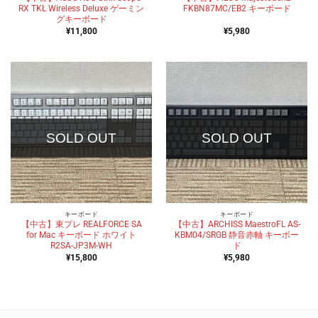
RX TKL Wireless Deluxe ゲーミン
FKBN87MC/EB2 キーボード
グキーボード
¥
11,800
¥
5,980
SOLD OUT
SOLD OUT
キーボード
キーボード
【中古】東プレ REALFORCE SA
【中古】ARCHISS MaestroFL AS-
for Mac キーボード ホワイト
KBM04/SRGB 静音赤軸 キーボー
R2SA-JP3M-WH
ド
¥
15,800
¥
5,980