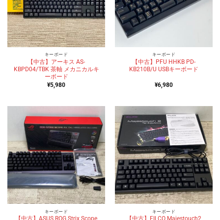
キーボード
キーボード
【中古】アーキス AS-
【中古】PFU HHKB PD-
KBPD04/TBK 茶軸 メカニカルキ
KB210B/U USBキーボード
ーボード
¥
5,980
¥
6,980
キーボード
キーボード
【中古】ASUS ROG Strix Scope
【中古】FILCO Majestouch2