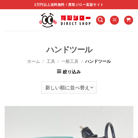
Skip
2万円以上送料無料！買取ジロー直販サイト
to
content
ハンドツール
ホーム
/
工具
/
一般工具
/
ハンドツール
絞り込み