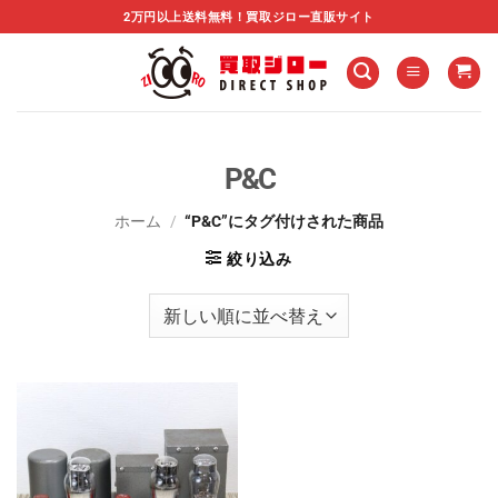
Skip
2万円以上送料無料！買取ジロー直販サイト
to
content
P&C
ホーム
/
“P&C”にタグ付けされた商品
絞り込み