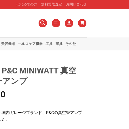
はじめての方
無料買取査定
お問い合わせ
美容機器
ヘルスケア機器
工具
家具
その他
&C MINIWATT 真空
ーアンプ
00
い国内ガレージブランド、P&Cの真空管アンプ
した。