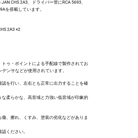
a JAN CHS 2A3、ドライバー管にRCA 5693、
-29Aを搭載しています。
CHS 2A3 ×2
・トゥ・ポイントによる手配線で製作されてお
コンデンサなどが使用されています。
確認を行い、左右とも正常に出力することを確
。
うな柔らかな、高音域と力強い低音域が印象的
る傷、擦れ、くすみ、塗装の劣化などがありま
確認ください。