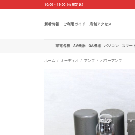
Skip
10:00 - 19:00 (火曜定休)
to
content
新着情報
ご利用ガイド
店舗アクセス
家電各種
AV機器
OA機器
パソコン
スマー
ホーム
/
オーディオ
/
アンプ
/
パワーアンプ