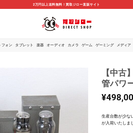
2万円以上送料無料！買取ジロー直販サイト
トフォン
タブレット
楽器
オーディオ
カメラ
ゲーム
ゲーミング
メディア
【中古】P
管パワ
¥
498,0
生産台数が少な
が入荷いたしま