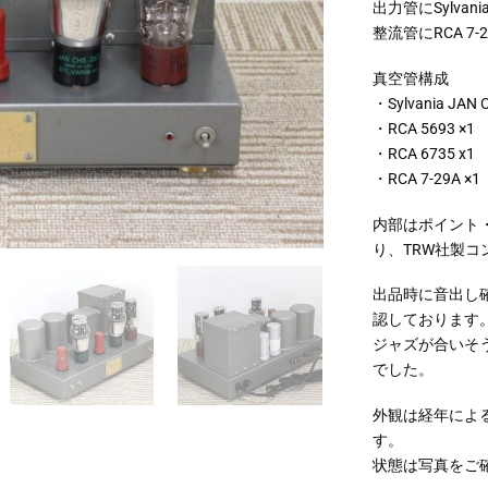
出力管にSylvani
整流管にRCA 7
真空管構成
・Sylvania JAN 
・RCA 5693 ×1
・RCA 6735 x1
・RCA 7-29A ×1
内部はポイント
り、TRW社製
出品時に音出し
認しております
ジャズが合いそ
でした。
外観は経年によ
す。
状態は写真をご